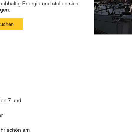
achhaltig Energie und stellen sich
ngen.
buchen
ing
nien 7 und
er
sehr schön am